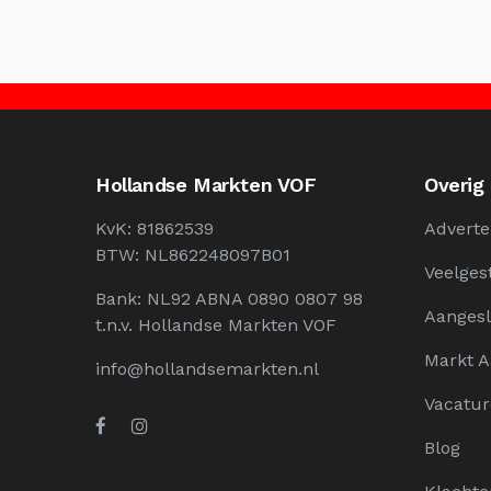
Hollandse Markten VOF
Overig
KvK: 81862539
Adverte
BTW: NL862248097B01
Veelges
Bank: NL92 ABNA 0890 0807 98
Aangesl
t.n.v. Hollandse Markten VOF
Markt 
info@hollandsemarkten.nl
Vacatur
Blog