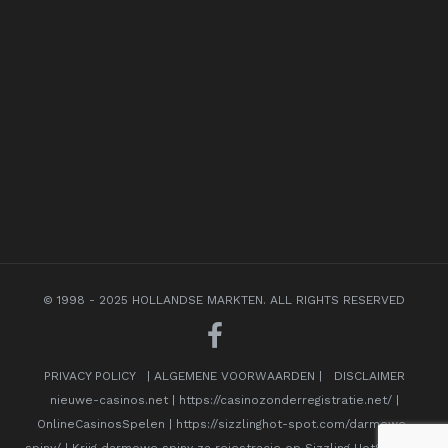
© 1998 - 2025 HOLLANDSE MARKTEN. ALL RIGHTS RESERVED
PRIVACY POLICY
|
ALGEMENE VOORWAARDEN
|
DISCLAIMER
nieuwe-casinos.net
|
https://casinozonderregistratie.net/
|
OnlineCasinosSpelen
|
https://sizzlinghot-spot.com/darmowe-
spiny/
|
Krijg darmowe spiny za rejestracje op Sizzling HotSpot en