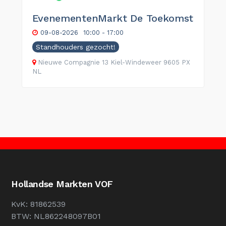
EvenementenMarkt De Toekomst
09-08-2026
10:00 - 17:00
Standhouders gezocht!
Nieuwe Compagnie
13
Kiel-Windeweer
9605 PX
NL
Hollandse Markten VOF
KvK: 81862539
BTW: NL862248097B01