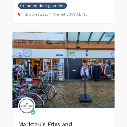
Standhouders gezocht!
Industriestraat
4
Wamel
6659 AL
NL
Markthuis Friesland