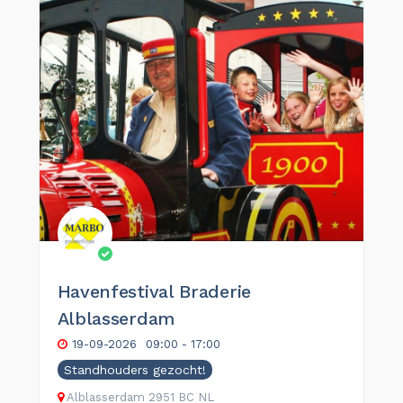
Havenfestival Braderie
Alblasserdam
19-09-2026
09:00 - 17:00
Standhouders gezocht!
Alblasserdam
2951 BC
NL