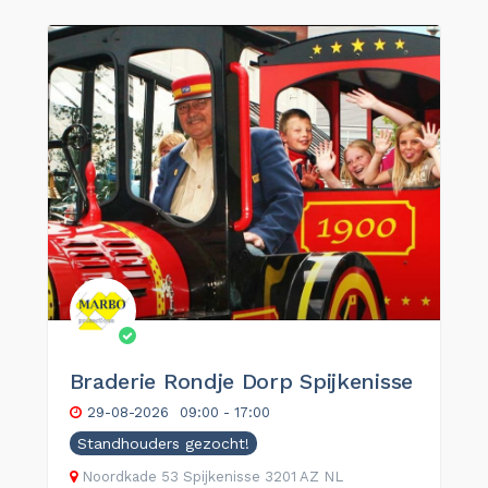
Braderie Rondje Dorp Spijkenisse
29-08-2026
09:00 - 17:00
Standhouders gezocht!
Noordkade
53
Spijkenisse
3201 AZ
NL