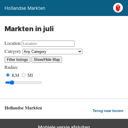
Hollandse Markten
Markten in juli
Location
Category
Filter listings
Show/Hide Map
Radius:
KM
MI
Hollandse Markten
Terug naar boven
Mobiele versie afsluiten