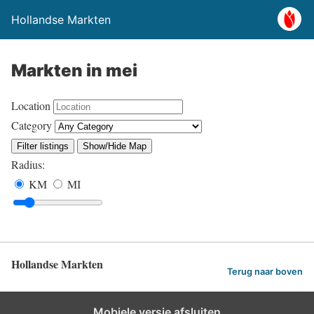
Hollandse Markten
Markten in mei
Location
Category
Filter listings
Show/Hide Map
Radius:
KM
MI
Hollandse Markten
Terug naar boven
Mobiele versie afsluiten