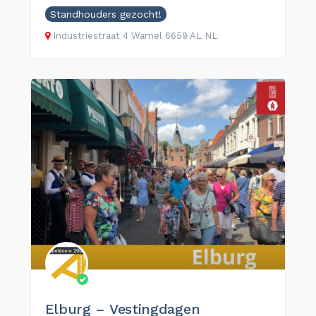
Standhouders gezocht!
Industriestraat
4
Wamel
6659 AL
NL
Elburg – Vestingdagen