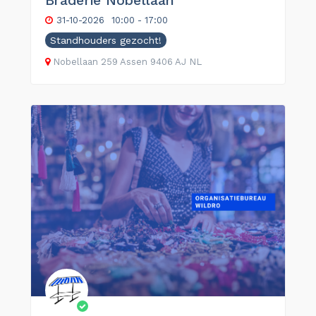
Braderie Nobellaan
31-10-2026
10:00 - 17:00
Standhouders gezocht!
Nobellaan
259
Assen
9406 AJ
NL