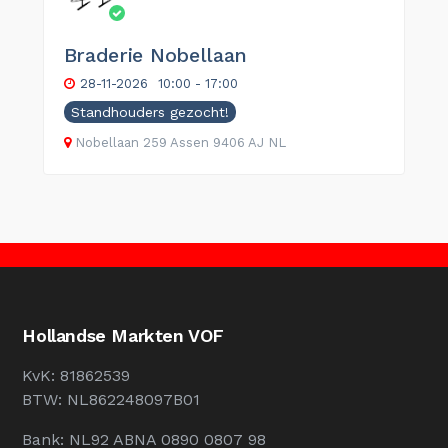
Braderie Nobellaan
28-11-2026
10:00 - 17:00
Standhouders gezocht!
Nobellaan
259
Assen
9406 AJ
NL
Hollandse Markten VOF
KvK: 81862539
BTW: NL862248097B01
Bank: NL92 ABNA 0890 0807 98