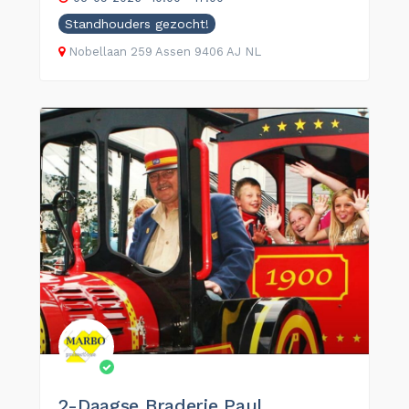
Standhouders gezocht!
Nobellaan
259
Assen
9406 AJ
NL
2-Daagse Braderie Paul