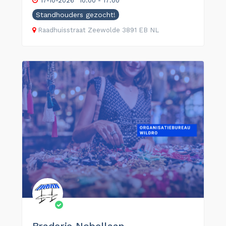
17-10-2026
10:00 - 17:00
Standhouders gezocht!
Raadhuisstraat
Zeewolde
3891 EB
NL