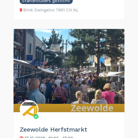
Standhouders gezocht!
Brink
Dwingeloo
7991 CH
NL
Zeewolde Herfstmarkt