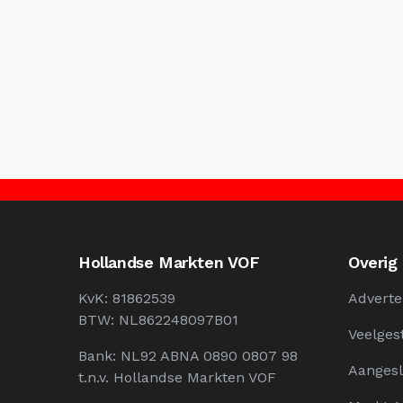
Hollandse Markten VOF
Overig
KvK: 81862539
Adverte
BTW: NL862248097B01
Veelges
Bank: NL92 ABNA 0890 0807 98
Aangesl
t.n.v. Hollandse Markten VOF