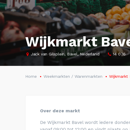
Wijkmarkt Bav
Jack van Gilsplein, Bavel, Nederland
14 076
Home
Weekmarkten / Warenmarkten
Wijkmarkt 
Over deze markt
De Wijkmarkt Bavel wordt iedere donde
vanaf 09:00 tot 12:00 en vindt plaats op