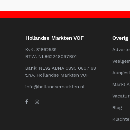
Hollandse Markten VOF
Overig
KvK: 81862539
Adverte
BTW: NL862248097B01
Veelges
Bank: NL92 ABNA 0890 0807 98
Aangesl
t.n.v. Hollandse Markten VOF
Markt 
info@hollandsemarkten.nl
Vacatur
Blog
Klachte