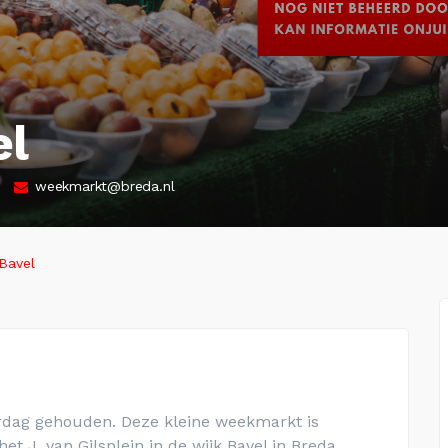
el
weekmarkt@breda.nl
Bavel
rdag gehouden. Deze kleine weekmarkt is
 het
J. van Gilsplein
in de wijk Bavel in Breda.