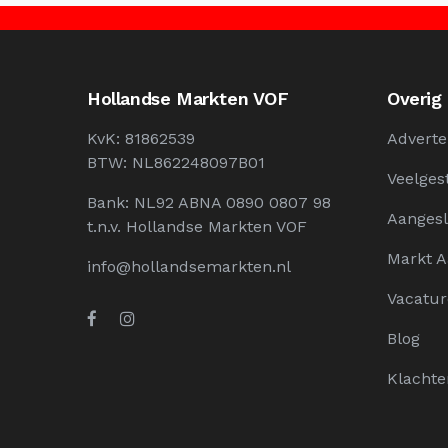
Hollandse Markten VOF
Overig
KvK: 81862539
Adverte
BTW: NL862248097B01
Veelges
Bank: NL92 ABNA 0890 0807 98
Aangesl
t.n.v. Hollandse Markten VOF
Markt 
info@hollandsemarkten.nl
Vacatur
Blog
Klachte