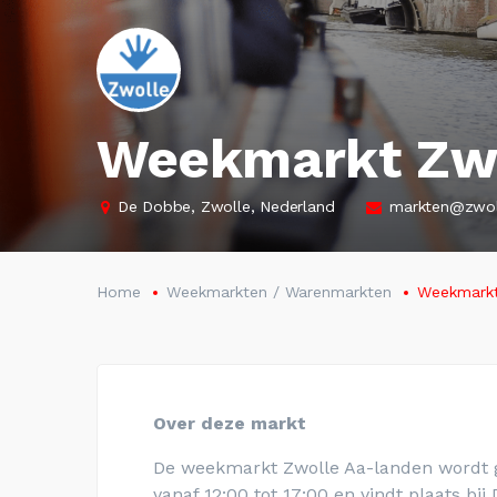
Weekmarkt Zwo
De Dobbe, Zwolle, Nederland
markten@zwol
Home
Weekmarkten / Warenmarkten
Weekmarkt
Over deze markt
De weekmarkt Zwolle Aa-landen wordt g
vanaf 12:00 tot 17:00 en vindt plaats bij