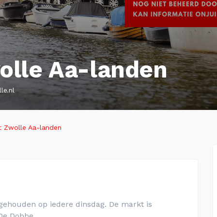
lle Aa-landen
le.nl
 Zwolle Aa-landen
ehouden op iedere dinsdag. De markt is
 De Dobbe.