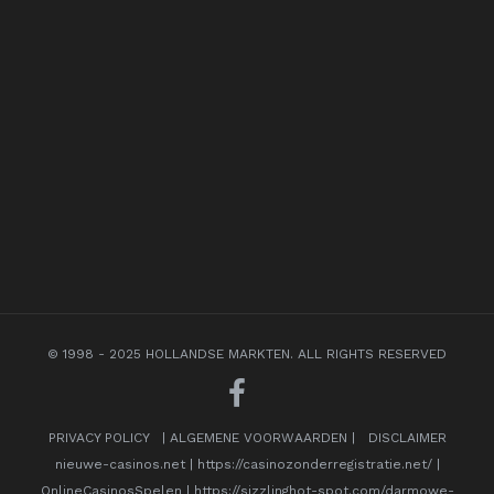
© 1998 - 2025 HOLLANDSE MARKTEN. ALL RIGHTS RESERVED
PRIVACY POLICY
|
ALGEMENE VOORWAARDEN
|
DISCLAIMER
nieuwe-casinos.net
|
https://casinozonderregistratie.net/
|
OnlineCasinosSpelen
|
https://sizzlinghot-spot.com/darmowe-