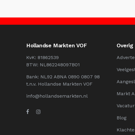
Hollandse Markten VOF
Overig
KvK: 81862539
Adverte
BTW: NL862248097B01
Veelges
Bank: NL92 ABNA 0890 0807 98
Aangesl
t.n.v. Hollandse Markten VOF
Markt 
info@hollandsemarkten.nl
Vacatur
Blog
Klachte