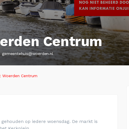
erden Centrum
gemeentehuis@woerden.nl
t Woerden Centrum
gehouden op iedere woensdag. De markt is
het Kerkplein.