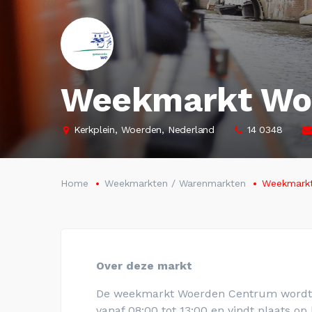
Weekmarkt Wo
Kerkplein, Woerden, Nederland
14 0348
Home
Weekmarkten / Warenmarkten
Weekmark
Over deze markt
De weekmarkt Woerden Centrum wordt 
vanaf 08:00 tot 13:00 en vindt plaats op 