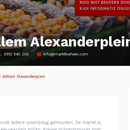
lem Alexanderplei
0512 545 205
info@marktbeheer.com
 Willem Alexanderplein
ordt iedere woensdag gehouden. De markt is
n Leeuwarden Nijlân. Kleine ochtendmarkt met