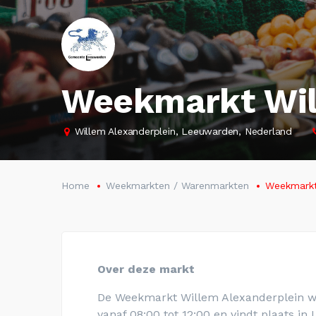
Weekmarkt Wil
Willem Alexanderplein, Leeuwarden, Nederland
Home
Weekmarkten / Warenmarkten
Weekmarkt
Over deze markt
De Weekmarkt Willem Alexanderplein w
vanaf 08:00 tot 12:00 en vindt plaats i