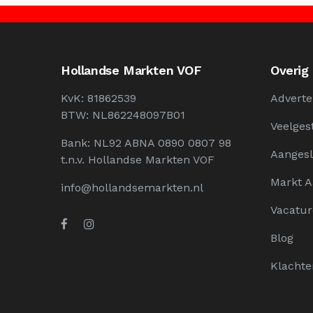
Hollandse Markten VOF
Overig
KvK: 81862539
Adverte
BTW: NL862248097B01
Veelges
Bank: NL92 ABNA 0890 0807 98
Aangesl
t.n.v. Hollandse Markten VOF
Markt 
info@hollandsemarkten.nl
Vacatur
Blog
Klachte