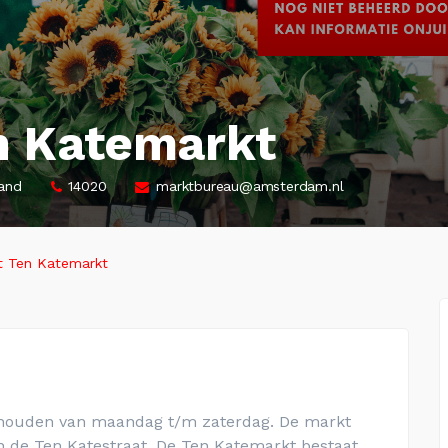
 Katemarkt
land
14020
markt­bu­reau@am­ster­dam.nl
 Ten Katemarkt
houden van maandag t/m zaterdag. De markt
in de Ten Katestraat.
De Ten Katemarkt bestaat