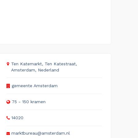
Ten Katemarkt, Ten Katestraat,
Amsterdam, Nederland
gemeente Amsterdam
75 - 150 kramen
14020
markt­bu­reau@am­ster­dam.nl