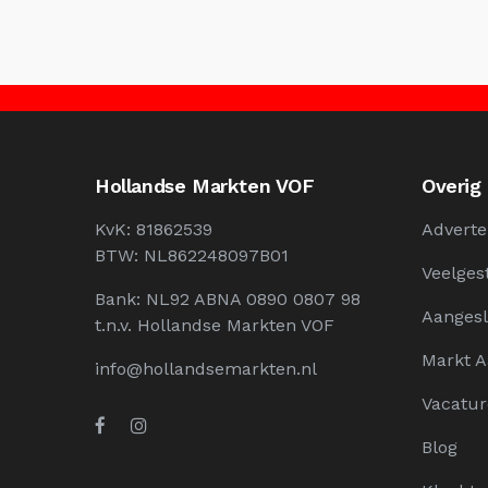
Hollandse Markten VOF
Overig
KvK: 81862539
Adverte
BTW: NL862248097B01
Veelges
Bank: NL92 ABNA 0890 0807 98
Aangesl
t.n.v. Hollandse Markten VOF
Markt 
info@hollandsemarkten.nl
Vacatur
Blog