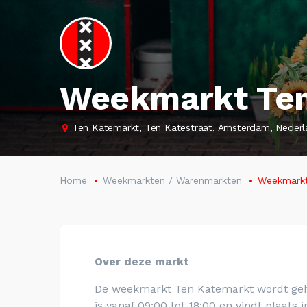
Weekmarkt Ten
Ten Katemarkt, Ten Katestraat, Amsterdam, Neder
Home
Weekmarkten / Warenmarkten
Weekmarkt
Over deze markt
De weekmarkt Ten Katemarkt wordt ge
is vanaf 09:00 tot 18:00 en vindt plaats 