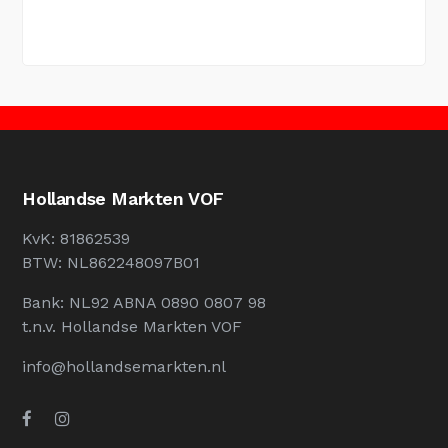
Hollandse Markten VOF
KvK: 81862539
BTW: NL862248097B01
Bank: NL92 ABNA 0890 0807 98
t.n.v. Hollandse Markten VOF
info@hollandsemarkten.nl