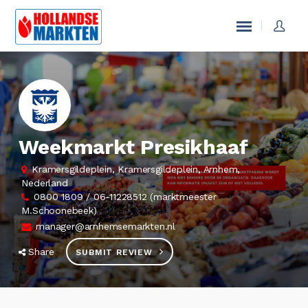
Weekmarkt Presikhaaf
Kramersgildeplein, Kramersgildeplein, Arnhem,
Nederland
0800 1809 / 06-11228512 (marktmeester
M.Schoonebeek)
manager@arnhemsemarkten.nl
Share
SUBMIT REVIEW