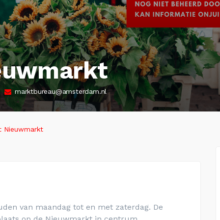
euwmarkt
markt­bu­reau@am­ster­dam.nl
 Nieuwmarkt
den van maandag tot en met zaterdag. De
t plaats op de Nieuwmarkt in centrum