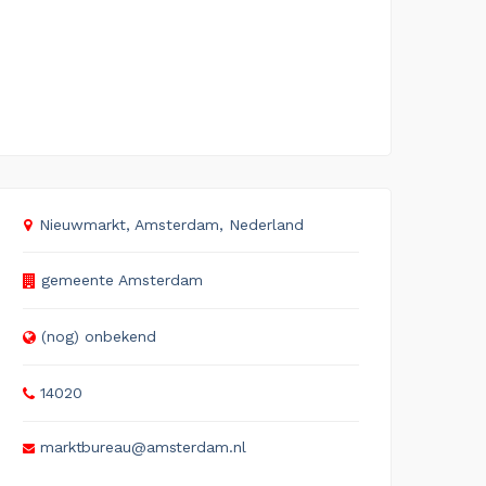
Nieuwmarkt, Amsterdam, Nederland
gemeente Amsterdam
(nog) onbekend
14020
markt­bu­reau@am­ster­dam.nl