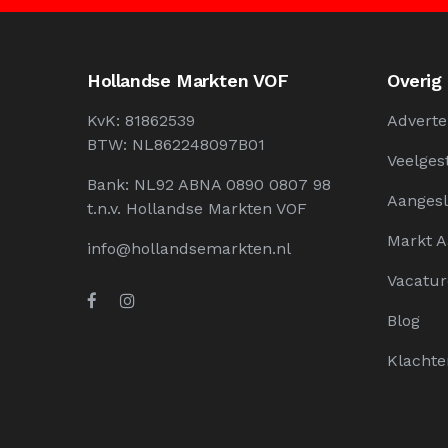
Hollandse Markten VOF
Overig
KvK: 81862539
Adverte
BTW: NL862248097B01
Veelges
Bank: NL92 ABNA 0890 0807 98
Aangesl
t.n.v. Hollandse Markten VOF
Markt 
info@hollandsemarkten.nl
Vacatur
Blog
Klachte