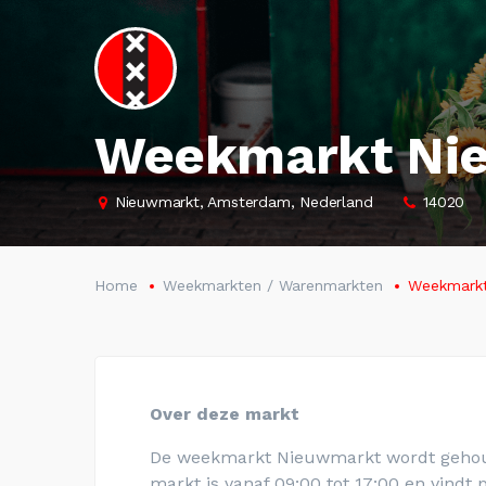
Weekmarkt Ni
Nieuwmarkt, Amsterdam, Nederland
14020
Home
Weekmarkten / Warenmarkten
Weekmarkt
Over deze markt
De weekmarkt Nieuwmarkt wordt gehou
markt is vanaf 09:00 tot 17:00 en vind