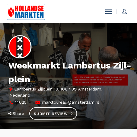
Weekmarkt Lam­ber­tus Zijl­
plein
Lambertus Zijlplein 10, 1067 JS Amsterdam,
Nederland
14020
markt­bu­reau@am­ster­dam.nl
Share
SUBMIT REVIEW