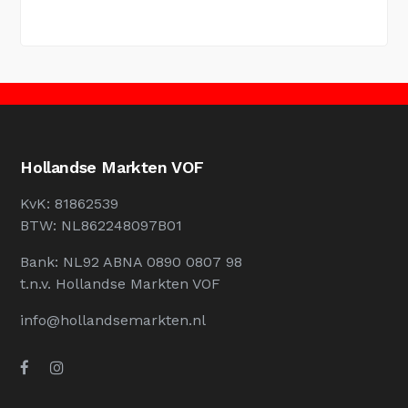
Hollandse Markten VOF
KvK: 81862539
BTW: NL862248097B01
Bank: NL92 ABNA 0890 0807 98
t.n.v. Hollandse Markten VOF
info@hollandsemarkten.nl