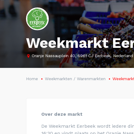
Weekmarkt Ee
Oranje Nassauplein 40, 6961 CJ Eerbeek, Nederland
Home
Weekmarkten / Warenmarkten
Weekmarkt
Over deze markt
De Weekmarkt Eerbeek wordt iedere din
16:30 en vindt plaats op het Oranje Nas