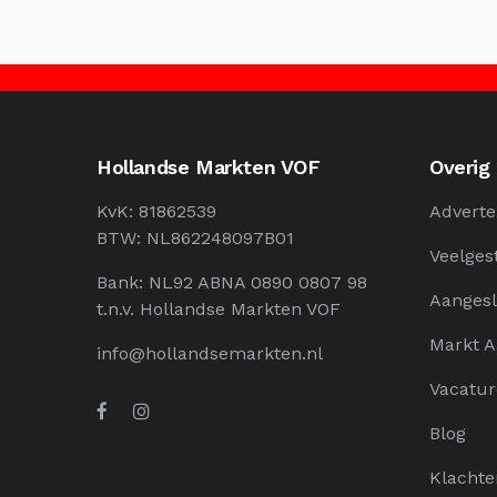
Hollandse Markten VOF
Overig
KvK: 81862539
Adverte
BTW: NL862248097B01
Veelges
Bank: NL92 ABNA 0890 0807 98
Aangesl
t.n.v. Hollandse Markten VOF
Markt 
info@hollandsemarkten.nl
Vacatur
Blog
Klachte