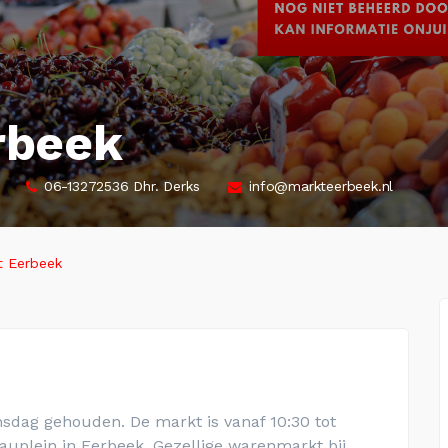
rbeek
06-13272536 Dhr. Derks
info@markteerbeek.nl
 Eerbeek
sdag gehouden. De markt is vanaf 10:30 tot
sauplein
in Eerbeek
. Gezellige warenmarkt bij