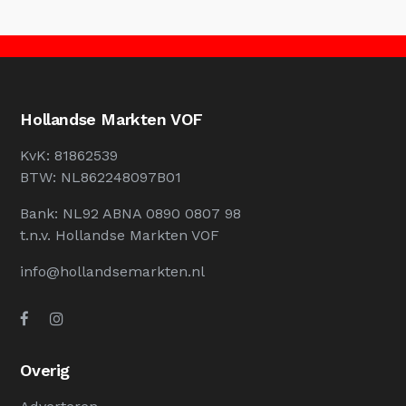
Hollandse Markten VOF
KvK: 81862539
BTW: NL862248097B01
Bank: NL92 ABNA 0890 0807 98
t.n.v. Hollandse Markten VOF
info@hollandsemarkten.nl
Overig