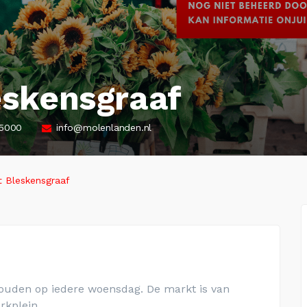
skensgraaf
15000
info@molenlanden.nl
 Bleskensgraaf
uden op iedere woensdag. De markt is van
rkplein.