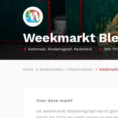
Weekmarkt Ble
Kerkstraat, Bleskensgraaf, Nederland
088 75
Home
Weekmarkten / Warenmarkten
Weekmarkt
Over deze markt
De weekmarkt Bleskensgraaf wordt geho
09:00 tot 12:00 en vindt plaats op het Ke