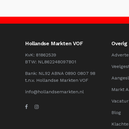
Hollandse Markten VOF
Overig
KvK: 81862539
Adverte
BTW: NL862248097B01
Veelges
Bank: NL92 ABNA 0890 0807 98
Aangesl
t.n.v. Hollandse Markten VOF
Markt 
info@hollandsemarkten.nl
Vacatur
Blog
Klachte