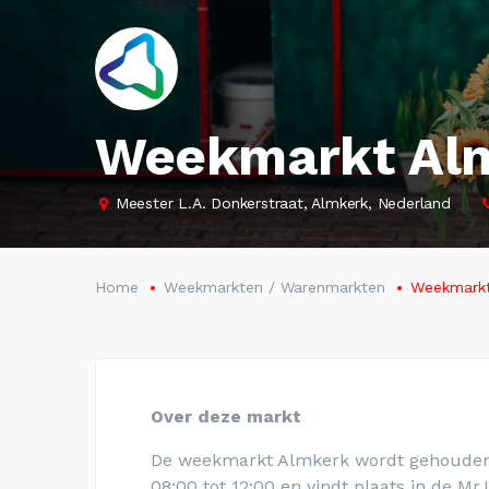
Weekmarkt Al
Meester L.A. Donkerstraat, Almkerk, Nederland
Home
Weekmarkten / Warenmarkten
Weekmarkt
Over deze markt
De weekmarkt Almkerk wordt gehouden 
08:00 tot 12:00 en vindt plaats in de Mr.