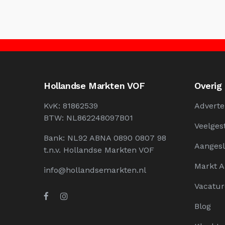
Hollandse Markten VOF
Overig
KvK: 81862539
Adverte
BTW: NL862248097B01
Veelges
Bank: NL92 ABNA 0890 0807 98
Aangesl
t.n.v. Hollandse Markten VOF
Markt 
info@hollandsemarkten.nl
Vacatur
Blog