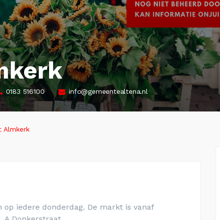
mkerk
0183 516100
info@gemeentealtena.nl
 Almkerk
op iedere donderdag. De markt is vanaf
L.A.Donkerstraat.