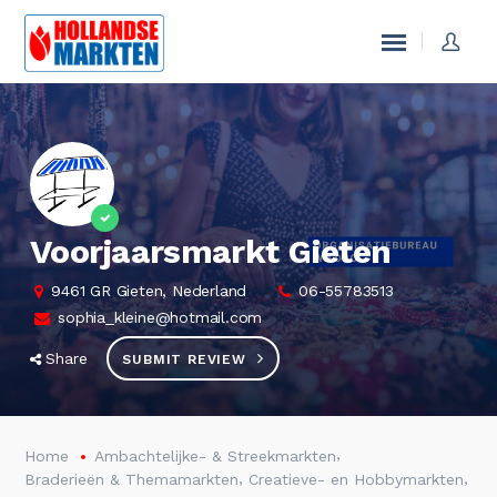
Voorjaarsmarkt Gieten
9461 GR Gieten, Nederland
06-55783513
sophia_kleine@hotmail.com
Share
SUBMIT REVIEW
,
Home
Ambachtelijke- & Streekmarkten
,
,
Braderieën & Themamarkten
Creatieve- en Hobbymarkten