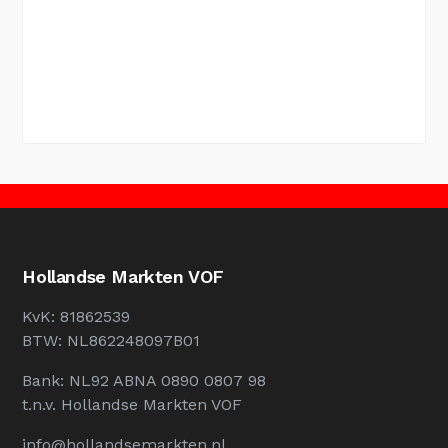
Hollandse Markten VOF
KvK: 81862539
BTW: NL862248097B01
Bank: NL92 ABNA 0890 0807 98
t.n.v. Hollandse Markten VOF
info@hollandsemarkten.nl