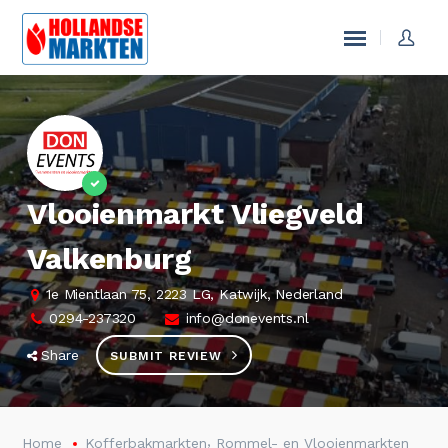
Vlooienmarkt Vliegveld
Valkenburg
1e Mientlaan 75, 2223 LG, Katwijk, Nederland
0294-237320
info@donevents.nl
Share
SUBMIT REVIEW
,
Home
Kofferbakmarkten
Rommel- en Vlooienmarkten