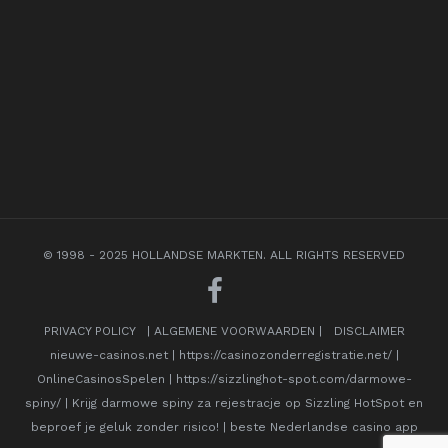
© 1998 - 2025 HOLLANDSE MARKTEN. ALL RIGHTS RESERVED
PRIVACY POLICY
|
ALGEMENE VOORWAARDEN
|
DISCLAIMER
nieuwe-casinos.net
|
https://casinozonderregistratie.net/
|
OnlineCasinosSpelen
|
https://sizzlinghot-spot.com/darmowe-
spiny/
|
Krijg darmowe spiny za rejestracje op Sizzling HotSpot en
beproef je geluk zonder risico!
|
beste Nederlandse casino app