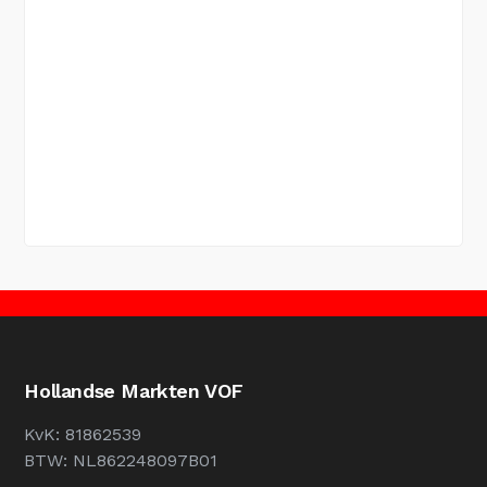
Hollandse Markten VOF
KvK: 81862539
BTW: NL862248097B01