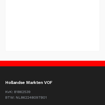
Hollandse Markten VOF
KvK: 81862539
BTW: NL862248097B01