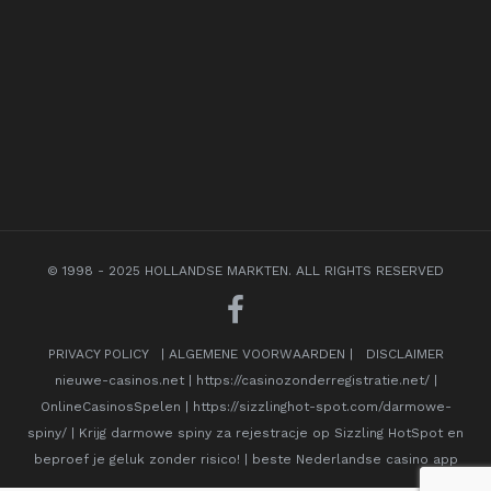
© 1998 - 2025 HOLLANDSE MARKTEN. ALL RIGHTS RESERVED
PRIVACY POLICY
|
ALGEMENE VOORWAARDEN
|
DISCLAIMER
nieuwe-casinos.net
|
https://casinozonderregistratie.net/
|
OnlineCasinosSpelen
|
https://sizzlinghot-spot.com/darmowe-
spiny/
|
Krijg darmowe spiny za rejestracje op Sizzling HotSpot en
beproef je geluk zonder risico!
|
beste Nederlandse casino app