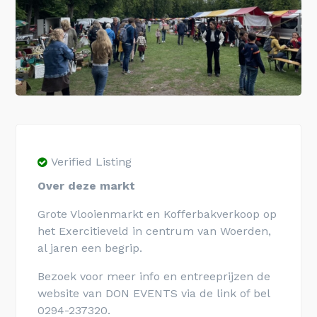
Verified Listing
Over deze markt
Grote Vlooienmarkt en Kofferbakverkoop op
het Exercitieveld in centrum van Woerden,
al jaren een begrip.
Bezoek voor meer info en entreeprijzen de
website van DON EVENTS via de link of bel
0294-237320.