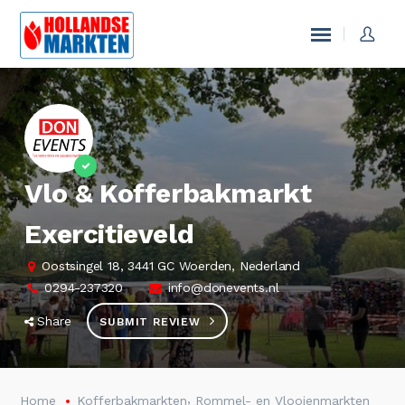
Vlo & Kofferbakmarkt
Exercitieveld
Oostsingel 18, 3441 GC Woerden, Nederland
0294-237320
info@donevents.nl
Share
SUBMIT REVIEW
,
Home
Kofferbakmarkten
Rommel- en Vlooienmarkten