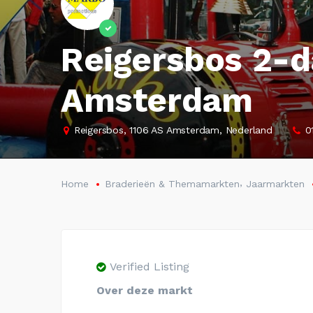
Reigersbos 2-d
Amsterdam
Reigersbos, 1106 AS Amsterdam, Nederland
0
,
Home
Braderieën & Themamarkten
Jaarmarkten
Verified Listing
Over deze markt