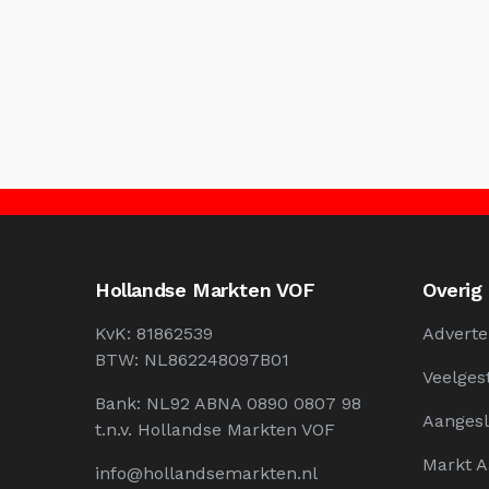
Hollandse Markten VOF
Overig
KvK: 81862539
Adverte
BTW: NL862248097B01
Veelges
Bank: NL92 ABNA 0890 0807 98
Aangesl
t.n.v. Hollandse Markten VOF
Markt 
info@hollandsemarkten.nl