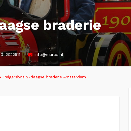
aagse braderie
10–2022511
info@marbo.nl
Reigersbos 2-daagse braderie Amsterdam