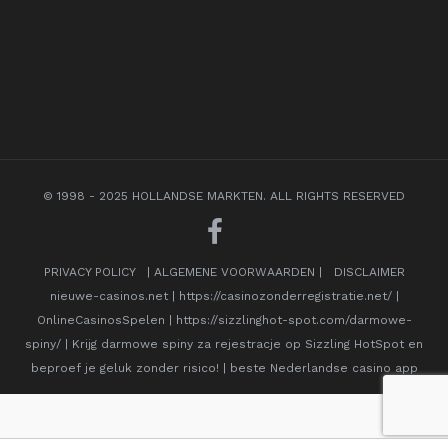
© 1998 - 2025 HOLLANDSE MARKTEN. ALL RIGHTS RESERVED
PRIVACY POLICY
|
ALGEMENE VOORWAARDEN
|
DISCLAIMER
nieuwe-casinos.net
|
https://casinozonderregistratie.net/
|
OnlineCasinosSpelen
|
https://sizzlinghot-spot.com/darmowe-
spiny/
|
Krijg darmowe spiny za rejestracje op Sizzling HotSpot en
beproef je geluk zonder risico!
|
beste Nederlandse casino app