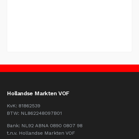
Hollandse Markten VOF
KvK: 81862539
BTW: NL862248097B01
Bank: NL92 ABNA 0890 0807 98
t.n.v. Hollandse Markten VOF