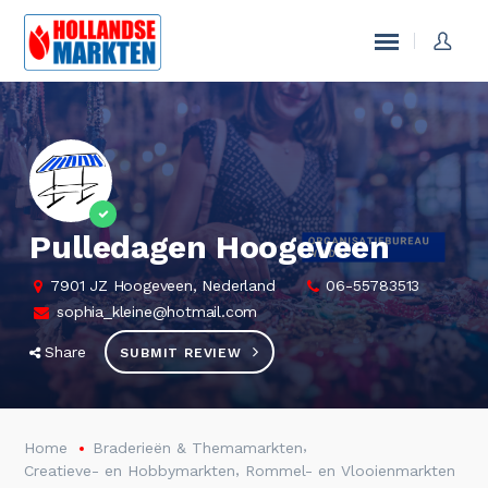
Pulledagen Hoogeveen
7901 JZ Hoogeveen, Nederland
06-55783513
sophia_kleine@hotmail.com
Share
SUBMIT REVIEW
,
Home
Braderieën & Themamarkten
,
Creatieve- en Hobbymarkten
Rommel- en Vlooienmarkten