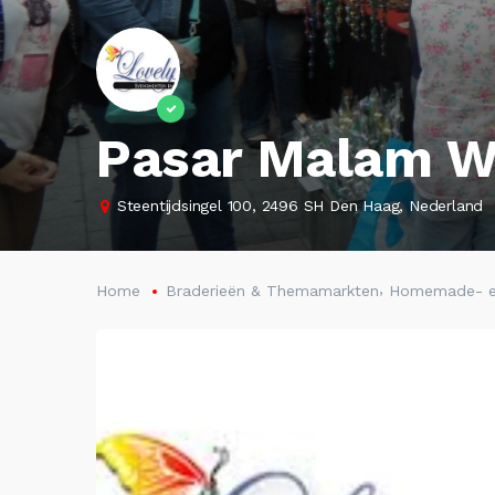
Pasar Malam W
Steentijdsingel 100, 2496 SH Den Haag, Nederland
,
Home
Braderieën & Themamarkten
Homemade- e