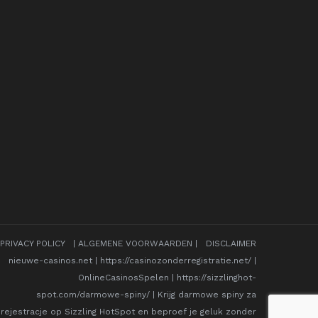
PRIVACY POLICY
|
ALGEMENE VOORWAARDEN
|
DISCLAIMER
nieuwe-casinos.net
|
https://casinozonderregistratie.net/
|
OnlineCasinosSpelen
|
https://sizzlinghot-
spot.com/darmowe-spiny/
|
Krijg darmowe spiny za
rejestracje op Sizzling HotSpot en beproef je geluk zonder