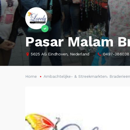
Pasar Malam B
5625 AG Eindhoven, Nederland
0497-386038 
,
Home
Ambachtelijke- & Streekmarkten
Braderieë