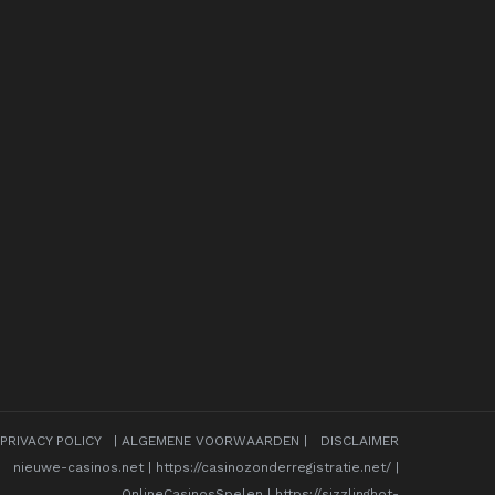
PRIVACY POLICY
|
ALGEMENE VOORWAARDEN
|
DISCLAIMER
nieuwe-casinos.net
|
https://casinozonderregistratie.net/
|
OnlineCasinosSpelen
|
https://sizzlinghot-