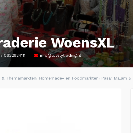
raderie WoensXL
/ 0622624111
info@lovelytrading.nl
,
,
n & Themamarkten
Homemade- en Foodmarkten
Pasar Malam & 