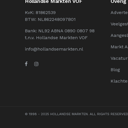
Hollandse Markten VOF
Overig
KvK: 81862539
Adverte
BTW: NL862248097B01
Veelges
Bank: NL92 ABNA 0890 0807 98
Aangesl
t.n.v. Hollandse Markten VOF
Markt 
info@hollandsemarkten.nl
Vacatur
Blog
Klachte
© 1998 - 2025 HOLLANDSE MARKTEN. ALL RIGHTS RESERVE