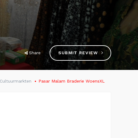
Share
SUBMIT REVIEW
Cultuurmarkten
Pasar Malam Braderie WoensXL