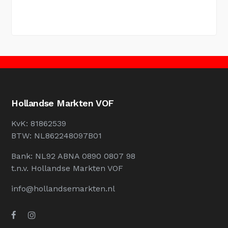
Hollandse Markten VOF
KvK: 81862539
BTW: NL862248097B01
Bank: NL92 ABNA 0890 0807 98
t.n.v. Hollandse Markten VOF
info@hollandsemarkten.nl