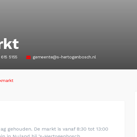
rkt
 615 5155
gemeente@s-hertogenbosch.nl
jkmarkt
g gehouden. De markt is vanaf 8:30 tot 13:00
ein in Nuland bij ‘s-Hertogenbosch.