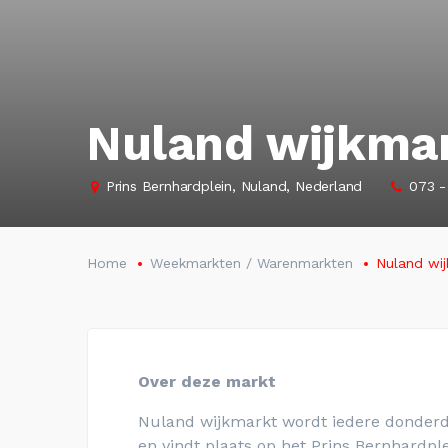
Nuland wijkma
Prins Bernhardplein, Nuland, Nederland
073 -
Home
Weekmarkten / Warenmarkten
Nuland wi
Over deze markt
Nuland wijkmarkt wordt iedere donderda
en vindt plaats op het Prins Bernhardpl