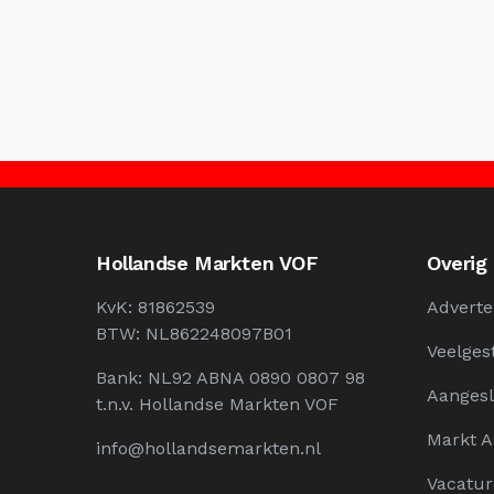
Hollandse Markten VOF
Overig
KvK: 81862539
Adverte
BTW: NL862248097B01
Veelges
Bank: NL92 ABNA 0890 0807 98
Aangesl
t.n.v. Hollandse Markten VOF
Markt 
info@hollandsemarkten.nl
Vacatur