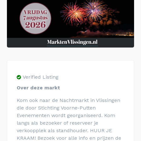
Verified Listing
Over deze markt
Kom ook naar de Nachtmarkt in Vlissingen
die door Stichting Voorne-Putten
Evenementen wordt georganiseerd. Kom
langs als bezoeker of reserveer je
verkoopplek als standhouder. HUUR JE
KRAAM! Bezoek voor alle info en prijzen de