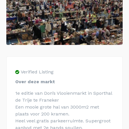
Verified Listing
Over deze markt
1e editie van Don’s Vlooienmarkt in Sporthal
de Trije te Franeker
Een mooie grote hal van 3000m2 met
plaats voor 200 kramen.
Heel veel gratis parkeerruimte. Supergroot
aanbod met 2e hands spullen.