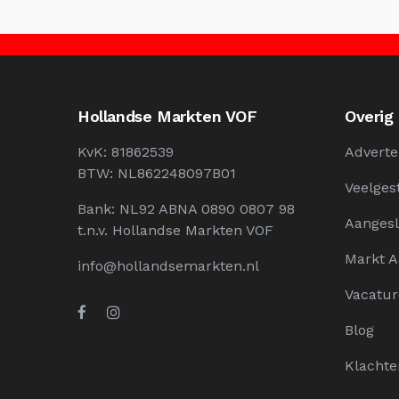
Hollandse Markten VOF
Overig
KvK: 81862539
Adverte
BTW: NL862248097B01
Veelges
Bank: NL92 ABNA 0890 0807 98
Aangesl
t.n.v. Hollandse Markten VOF
Markt 
info@hollandsemarkten.nl
Vacatur
Blog
Klachte