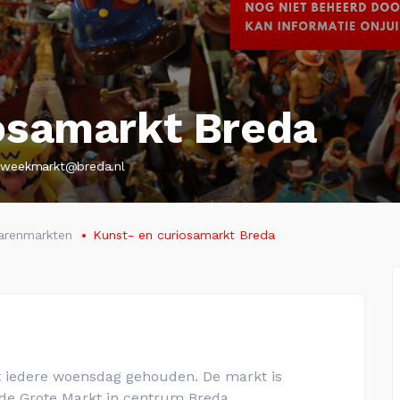
osamarkt Breda
weekmarkt@breda.nl
arenmarkten
Kunst- en curiosamarkt Breda
 iedere woensdag gehouden. De markt is
p de Grote Markt in centrum Breda.