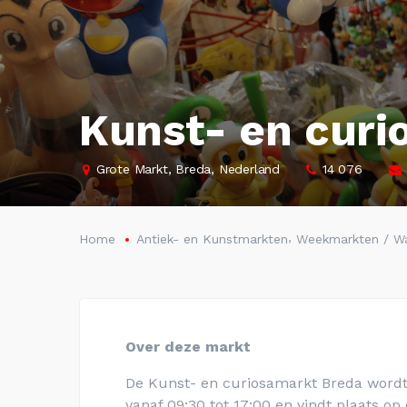
Kunst- en curi
Grote Markt, Breda, Nederland
14 076
,
Home
Antiek- en Kunstmarkten
Weekmarkten / W
Over deze markt
De Kunst- en curiosamarkt Breda wordt
vanaf 09:30 tot 17:00 en vindt plaats o