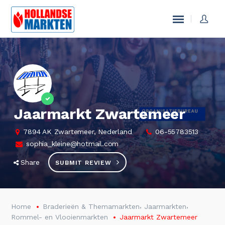
Jaarmarkt Zwartemeer
7894 AK Zwartemeer, Nederland
06-55783513
sophia_kleine@hotmail.com
Share
SUBMIT REVIEW
,
,
Home
Braderieën & Themamarkten
Jaarmarkten
Rommel- en Vlooienmarkten
Jaarmarkt Zwartemeer