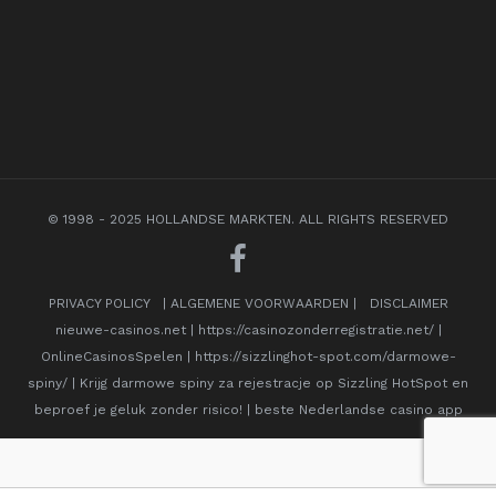
© 1998 - 2025 HOLLANDSE MARKTEN. ALL RIGHTS RESERVED
PRIVACY POLICY
|
ALGEMENE VOORWAARDEN
|
DISCLAIMER
nieuwe-casinos.net
|
https://casinozonderregistratie.net/
|
OnlineCasinosSpelen
|
https://sizzlinghot-spot.com/darmowe-
spiny/
|
Krijg darmowe spiny za rejestracje op Sizzling HotSpot en
beproef je geluk zonder risico!
|
beste Nederlandse casino app