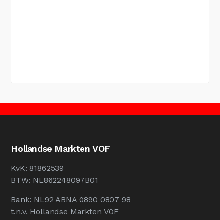
Hollandse Markten VOF
KvK: 81862539
BTW: NL862248097B01
Bank: NL92 ABNA 0890 0807 98
t.n.v. Hollandse Markten VOF