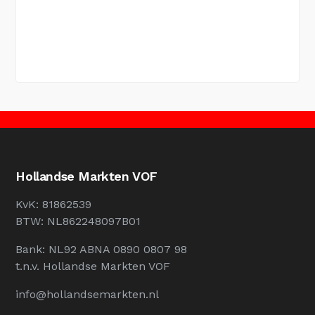
Hollandse Markten VOF
KvK: 81862539
BTW: NL862248097B01
Bank: NL92 ABNA 0890 0807 98
t.n.v. Hollandse Markten VOF
info@hollandsemarkten.nl