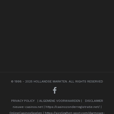
© 1998 - 2025 HOLLANDSE MARKTEN. ALL RIGHTS RESERVED
PRIVACY POLICY
|
ALGEMENE VOORWAARDEN
|
DISCLAIMER
nieuwe-casinos.net
|
https://casinozonderregistratie.net/
|
OnlineCasinosSpelen
|
https://sizzlinghot-spot.com/darmowe-