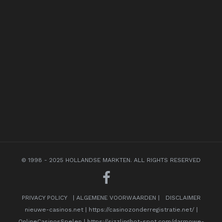
© 1998 - 2025 HOLLANDSE MARKTEN. ALL RIGHTS RESERVED
PRIVACY POLICY
|
ALGEMENE VOORWAARDEN
|
DISCLAIMER
nieuwe-casinos.net
|
https://casinozonderregistratie.net/
|
OnlineCasinosSpelen
|
https://sizzlinghot-spot.com/darmowe-