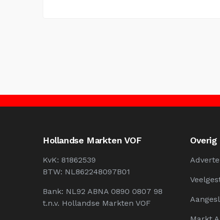
Hollandse Markten VOF
Overig
KvK: 81862539
Adverte
BTW: NL862248097B01
Veelges
Bank: NL92 ABNA 0890 0807 98
Aangesl
t.n.v. Hollandse Markten VOF
Markt 