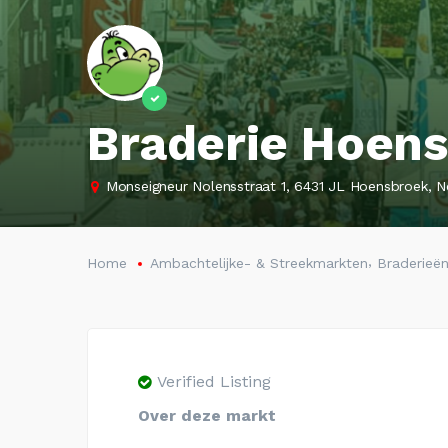
Braderie Hoen
Monseigneur Nolensstraat 1, 6431 JL Hoensbroek, N
,
Home
Ambachtelijke- & Streekmarkten
Braderieë
Verified Listing
Over deze markt