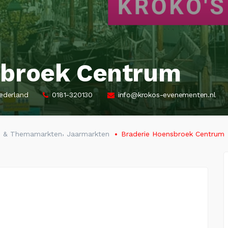
sbroek Centrum
ederland
0181-320130
info@krokos-evenementen.nl
,
n & Themamarkten
Jaarmarkten
Braderie Hoensbroek Centrum