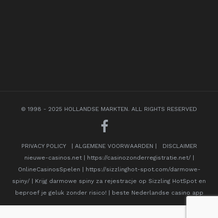
© 1998 - 2025 HOLLANDSE MARKTEN. ALL RIGHTS RESERVED
PRIVACY POLICY
|
ALGEMENE VOORWAARDEN
|
DISCLAIMER
nieuwe-casinos.net
|
https://casinozonderregistratie.net/
|
OnlineCasinosSpelen
|
https://sizzlinghot-spot.com/darmowe-
spiny/
|
Krijg darmowe spiny za rejestracje op Sizzling HotSpot en
beproef je geluk zonder risico!
|
beste Nederlandse casino app