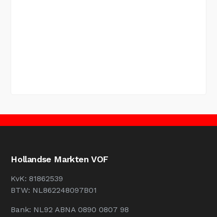
Hollandse Markten VOF
KvK: 81862539
BTW: NL862248097B01
Bank: NL92 ABNA 0890 0807 98