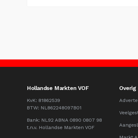
Hollandse Markten VOF
Overig
KvK: 81862539
Adverte
BTW: NL862248097B01
Veelges
Bank: NL92 ABNA 0890 0807 98
Aangesl
t.n.v. Hollandse Markten VOF
Markt 