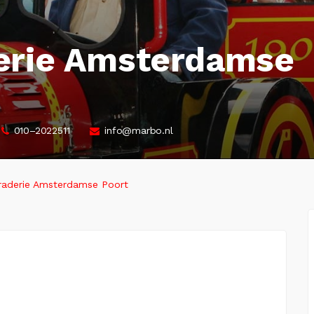
erie Amsterdamse
010–2022511
info@marbo.nl
raderie Amsterdamse Poort