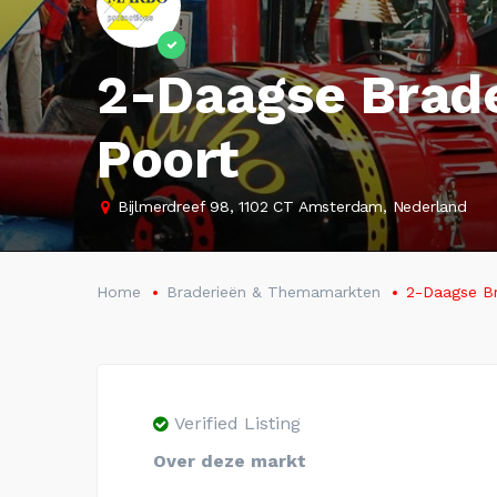
2-Daagse Brad
Poort
Bijlmerdreef 98, 1102 CT Amsterdam, Nederland
Home
Braderieën & Themamarkten
2-Daagse B
Verified Listing
Over deze markt