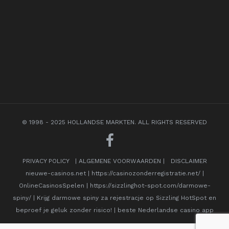
© 1998 - 2025 HOLLANDSE MARKTEN. ALL RIGHTS RESERVED
PRIVACY POLICY
|
ALGEMENE VOORWAARDEN
|
DISCLAIMER
nieuwe-casinos.net
|
https://casinozonderregistratie.net/
|
OnlineCasinosSpelen
|
https://sizzlinghot-spot.com/darmowe-
spiny/
|
Krijg darmowe spiny za rejestracje op Sizzling HotSpot en
beproef je geluk zonder risico!
|
beste Nederlandse casino app