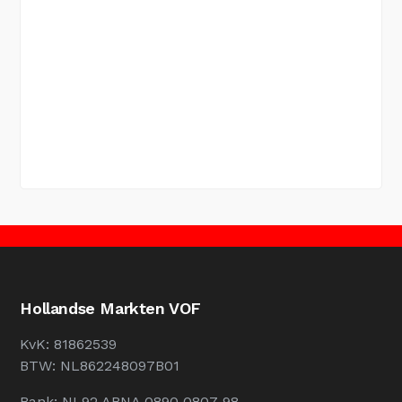
Hollandse Markten VOF
KvK: 81862539
BTW: NL862248097B01
Bank: NL92 ABNA 0890 0807 98