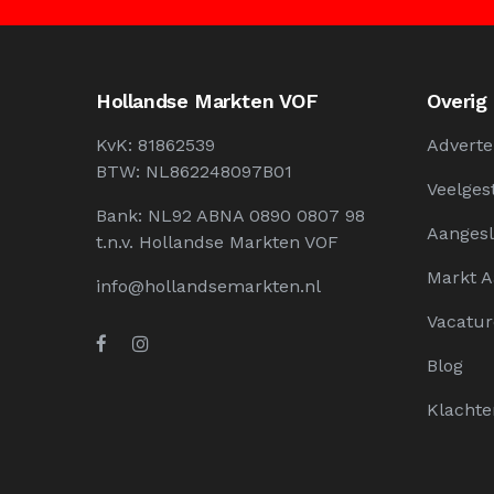
Hollandse Markten VOF
Overig
KvK: 81862539
Adverte
BTW: NL862248097B01
Veelges
Bank: NL92 ABNA 0890 0807 98
Aangesl
t.n.v. Hollandse Markten VOF
Markt 
info@hollandsemarkten.nl
Vacatur
Blog
Klachte