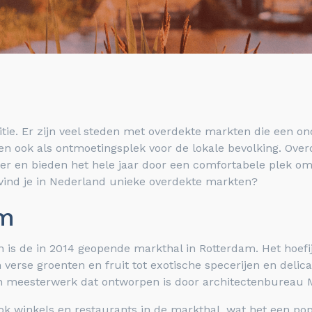
itie. Er zijn veel steden met overdekte markten die een o
enen ook als ontmoetingsplek voor de lokale bevolking. O
eer en bieden het hele jaar door een comfortabele plek 
vind je in Nederland unieke overdekte markten?
am
 is de in 2014 geopende markthal in Rotterdam. Het hoef
verse groenten en fruit tot exotische specerijen en delic
sch meesterwerk dat ontworpen is door architectenbureau
ook winkels en restaurants in de markthal, wat het een p