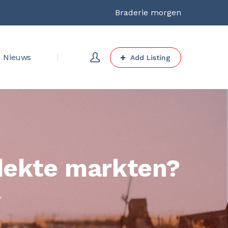
Braderie morgen
Nieuws
Add Listing
dekte markten?
?