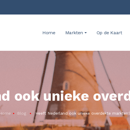
Home
Markten
Op de Kaart
nd ook unieke over
Home
Blog
Heeft Nederland ook unieke overdekte markten