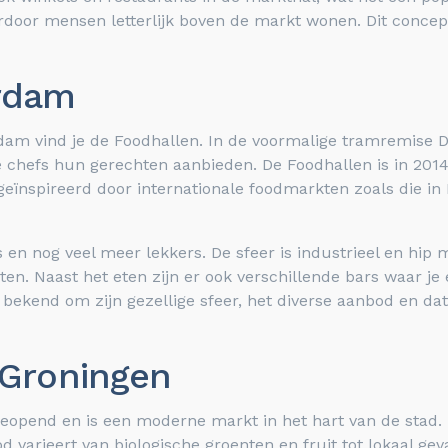
or mensen letterlijk boven de markt wonen. Dit concept
rdam
am vind je de Foodhallen. In de voormalige tramremise D
e chefs hun gerechten aanbieden. De Foodhallen is in 2014
eïnspireerd door internationale foodmarkten zoals die in
s en nog veel meer lekkers. De sfeer is industrieel en hi
. Naast het eten zijn er ook verschillende bars waar je e
bekend om zijn gezellige sfeer, het diverse aanbod en dat 
 Groningen
geopend en is een moderne markt in het hart van de stad.
varieert van biologische groenten en fruit tot lokaal ge