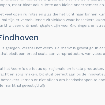
e kopen, maar biedt ook ruimte aan kleine ondernemers 
t veel open ruimtes en glas die het licht naar binnen kun
de hal zijn er verschillende zitplekken waar bezoekers ku
arkt wil een ontmoetingsplek zijn voor Groningers en stre
 Eindhoven
 S is gelegen, Vershal het Veem. De markt is gevestigd in 
kthal biedt een breed scala aan versproducten, van vlees en
l het Veem is de focus op regionale en lokale producten. 
t en zorg maken. Dit sluit perfect aan bij de innovatieve
eel bezoekers komen er niet alleen om boodschappen te do
de markthal gevestigd zijn.