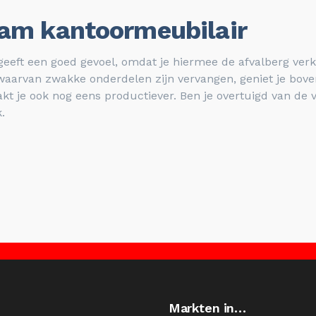
aam kantoormeubilair
eft een goed gevoel, omdat je hiermee de afvalberg verk
 waarvan zwakke onderdelen zijn vervangen, geniet je boven
kt je ook nog eens productiever. Ben je overtuigd van de 
.
Markten in…