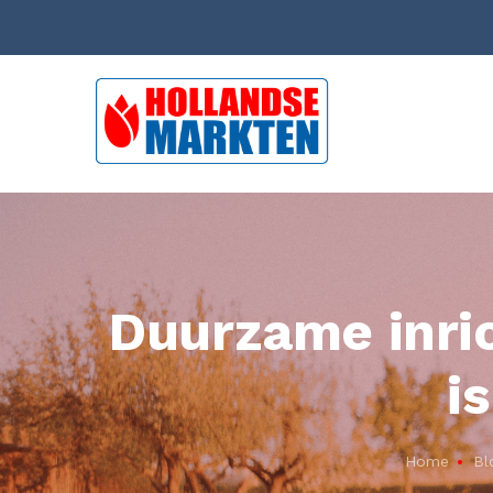
Duurzame inri
i
Home
Bl