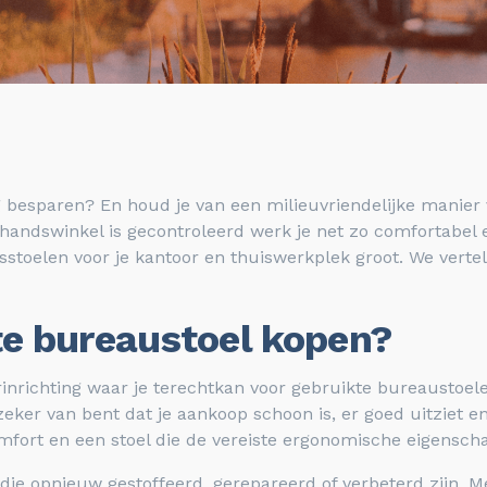
ing besparen? En houd je van een milieuvriendelijke mani
andswinkel is gecontroleerd werk je net zo comfortabel
stoelen voor je kantoor en thuiswerkplek groot. We verte
e bureaustoel kopen?
rinrichting waar je terechtkan voor gebruikte bureaustoe
 zeker van bent dat je aankoop schoon is, er goed uitziet e
comfort en een stoel die de vereiste ergonomische eigensc
ie opnieuw gestoffeerd, gerepareerd of verbeterd zijn. Me