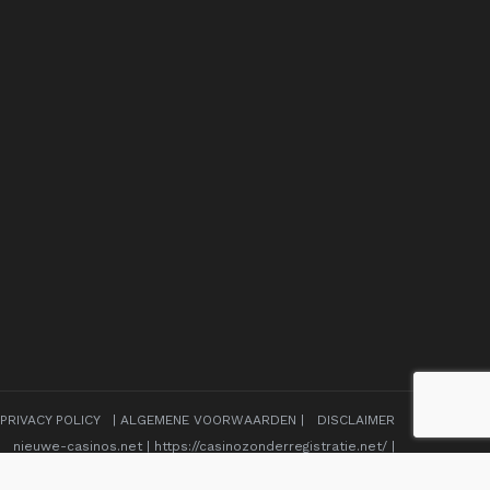
PRIVACY POLICY
|
ALGEMENE VOORWAARDEN
|
DISCLAIMER
nieuwe-casinos.net
|
https://casinozonderregistratie.net/
|
OnlineCasinosSpelen
|
https://sizzlinghot-