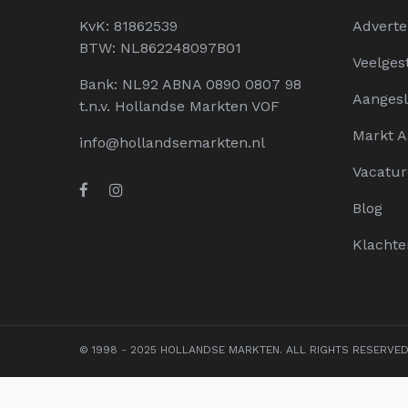
KvK: 81862539
Adverte
BTW: NL862248097B01
Veelges
Bank: NL92 ABNA 0890 0807 98
Aangesl
t.n.v. Hollandse Markten VOF
Markt 
info@hollandsemarkten.nl
Vacatur
Blog
Klachte
© 1998 - 2025 HOLLANDSE MARKTEN. ALL RIGHTS RESERVE