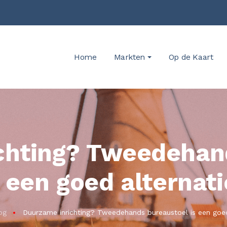
Home
Markten
Op de Kaart
chting? Tweedehan
s een goed alternati
og
Duurzame inrichting? Tweedehands bureaustoel is een goed