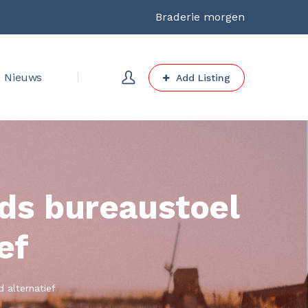
Braderie morgen
Nieuws
Add Listing
ds bureaustoel
ef
 alternatief