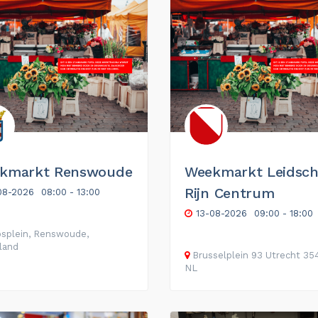
kmarkt Renswoude
Weekmarkt Leidsc
Rijn Centrum
08-2026
08:00 - 13:00
13-08-2026
09:00 - 18:00
splein, Renswoude,
land
Brusselplein
93
Utrecht
35
NL