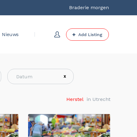
Braderie morgen
Nieuws
Add Listing
X
Herstel
in Utrecht