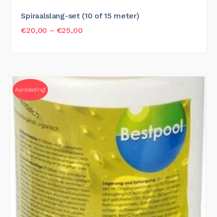
Spiraalslang-set (10 of 15 meter)
€
20,00
–
€
25,00
Aanbieding!