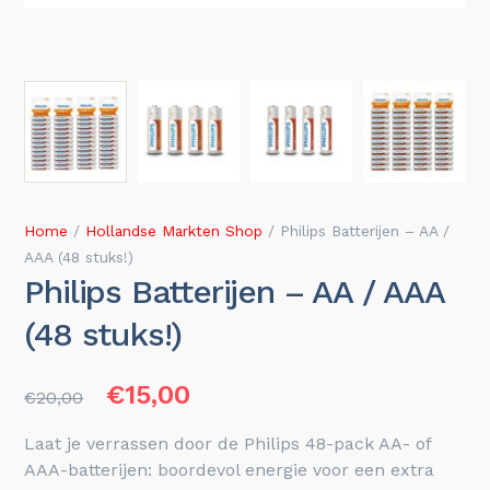
Home
/
Hollandse Markten Shop
/ Philips Batterijen – AA /
AAA (48 stuks!)
Philips Batterijen – AA / AAA
(48 stuks!)
Oorspronkelijke prijs was: €20
Huidige prijs is: €15,00.
€
15,00
€
20,00
Laat je verrassen door de Philips 48-pack AA- of
AAA-batterijen: boordevol energie voor een extra