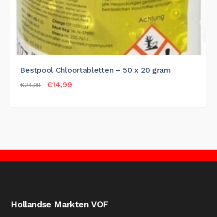
Bestpool Chloortabletten – 50 x 20 gram
Oorspronkelijke prijs was: €24,99.
Huidige prijs is: €14,99.
€
14,99
€
24,99
Hollandse Markten VOF