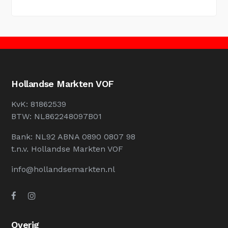
Hollandse Markten VOF
KvK: 81862539
BTW: NL862248097B01
Bank: NL92 ABNA 0890 0807 98
t.n.v. Hollandse Markten VOF
info@hollandsemarkten.nl
Overig