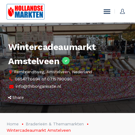
Wintercadeaumarkt
Amstelveen
Rembrandtweg, Amstelveen, Nederland
0654776694 of 0715790090
info@thiborganisatie.nl
Share
Home
Braderieën & Themamarkten
Wintercadeaumarkt Amstelveen